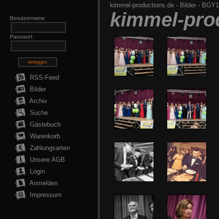
kimmel-productions.de
-
Bilder
-
BGY13
kimmel-pro
Benutzername:
Passwort:
einloggen
RSS-Feed
Bilder
Archiv
Suche
Gästebuch
Warenkorb
Zahlungsarten
Unsere AGB
Login
Anmelden
Impressum