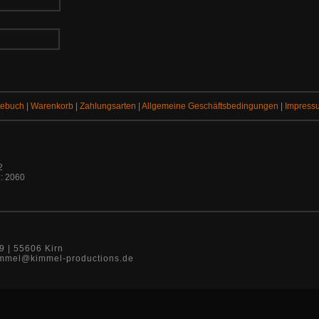
tebuch
|
Warenkorb
|
Zahlungsarten
|
Allgemeine Geschäftsbedingungen
|
Impress
2
: 2060
9 | 55606 Kirn
 kimmel@kimmel-productions.de