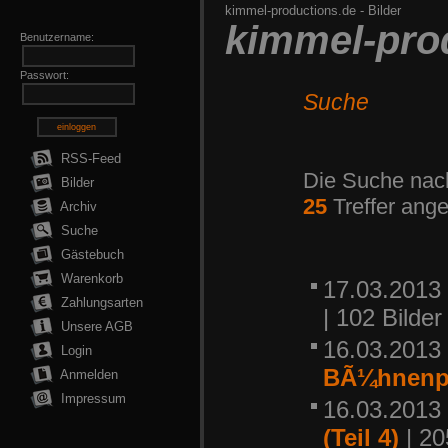
kimmel-productions.de
-
Bilder
kimmel-pro
Benutzername:
Passwort:
Suche
einloggen
RSS-Feed
Die Suche na
Bilder
25
Treffer ange
Archiv
Suche
Gästebuch
Warenkorb
17.03.2013 
Zahlungsarten
| 102 Bilder
Unsere AGB
16.03.2013 
Login
BÃ¼hnenp
Anmelden
Impressum
16.03.2013 
(Teil 4)
| 20