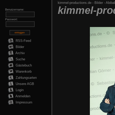
kimmel-productions.de
-
Bilder
-
Abibal
kimmel-pro
Benutzername:
Passwort:
einloggen
RSS-Feed
Bilder
Archiv
Suche
Gästebuch
Warenkorb
Zahlungsarten
Unsere AGB
Login
Anmelden
Impressum