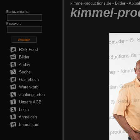
kimmel-productions.de
-
Bilder
-
Abibal
kimmel-pro
Benutzername:
Passwort:
einloggen
RSS-Feed
Bilder
Archiv
Suche
Gästebuch
Warenkorb
Zahlungsarten
Unsere AGB
Login
Anmelden
Impressum