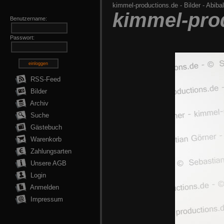
kimmel-productions.de
-
Bilder
-
Abibal
kimmel-pro
Benutzername:
Passwort:
einloggen
RSS-Feed
Bilder
Archiv
Suche
Gästebuch
Warenkorb
Zahlungsarten
Unsere AGB
Login
Anmelden
Impressum