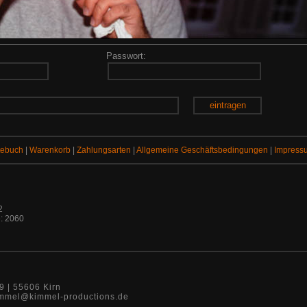
Passwort:
eintragen
tebuch
|
Warenkorb
|
Zahlungsarten
|
Allgemeine Geschäftsbedingungen
|
Impress
2
: 2060
9 | 55606 Kirn
 kimmel@kimmel-productions.de