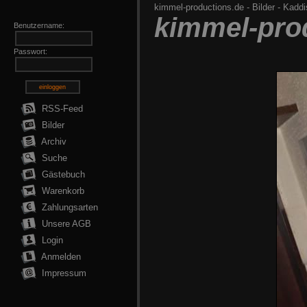
kimmel-productions.de
-
Bilder
-
Kaddi
kimmel-pro
Benutzername:
Passwort:
einloggen
RSS-Feed
Bilder
Archiv
Suche
Gästebuch
Warenkorb
Zahlungsarten
Unsere AGB
Login
Anmelden
Impressum