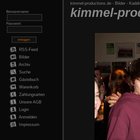
kimmel-productions.de
-
Bilder
-
Kaddi
kimmel-pro
Benutzername:
Passwort:
einloggen
RSS-Feed
Bilder
Archiv
Suche
Gästebuch
Warenkorb
Zahlungsarten
Unsere AGB
Login
Anmelden
Impressum