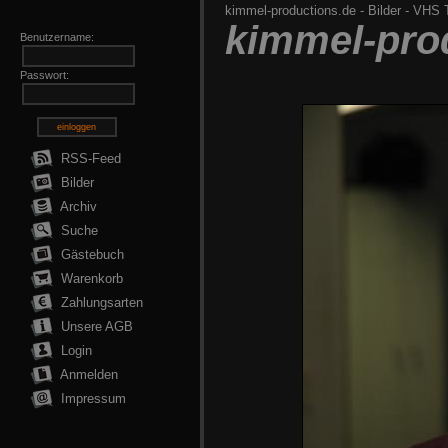
kimmel-productions.de
-
Bilder
-
VHS Th
kimmel-pro
Benutzername:
Passwort:
einloggen
RSS-Feed
Bilder
Archiv
Suche
Gästebuch
Warenkorb
Zahlungsarten
Unsere AGB
Login
Anmelden
Impressum